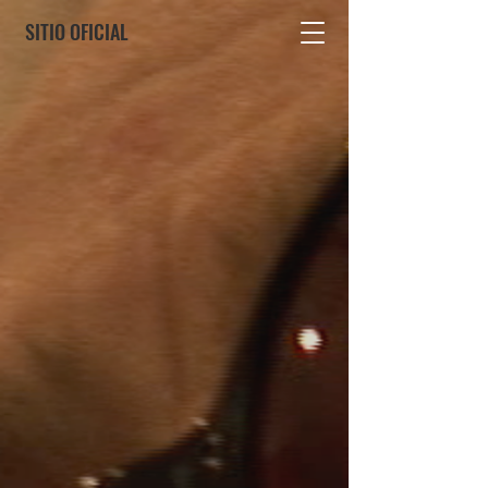
SITIO OFICIAL
PELÍCULA
CAMINO
DE
LIBERTAD
Basada en la vida de Facundo Cabral
"Soy sencillamente un testigo
que vino a recordarle
a sus hermanos
que la vida vale la pena".