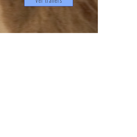
Ver tráilers
Ley de Cine
Deduce el 165% de tu impuesto de
renta apoyando nuestra película.
Aprovecha este incentivo fiscal y
fortalece tu impacto social a través
del cine.
Más información